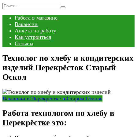
Перейти
Search
к
for:
Работа в магазине
содержанию
Вакансии
Анкета на работу
Как устроиться
Отзывы
Технолог по хлебу и кондитерских
изделий Перекрёсток Старый
Оскол
Вакансии в Перекрёстке в Старом Осколе
Работа технологом по хлебу в
Перекрёстке это: