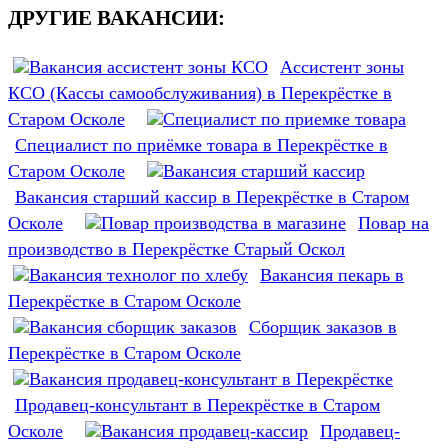
ДРУГИЕ ВАКАНСИИ:
Ассистент зоны
КСО (Кассы самообслуживания) в Перекрёстке в
Старом Осколе
Специалист по приёмке товара в Перекрёстке в
Старом Осколе
Вакансия старший кассир в Перекрёстке в Старом
Осколе
Повар на
производство в Перекрёстке Старый Оскол
Вакансия пекарь в
Перекрёстке в Старом Осколе
Сборщик заказов в
Перекрёстке в Старом Осколе
Продавец-консультант в Перекрёстке в Старом
Осколе
Продавец-