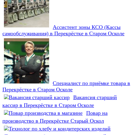
Ассистент зоны КСО (Кассы
самообслуживания) в Перекрёстке в Старом Осколе
Специалист по приёмке товара в
Перекрёстке в Старом Осколе
Вакансия старший
кассир в Перекрёстке в Старом Осколе
Повар на
производство в Перекрёстке Старый Оскол