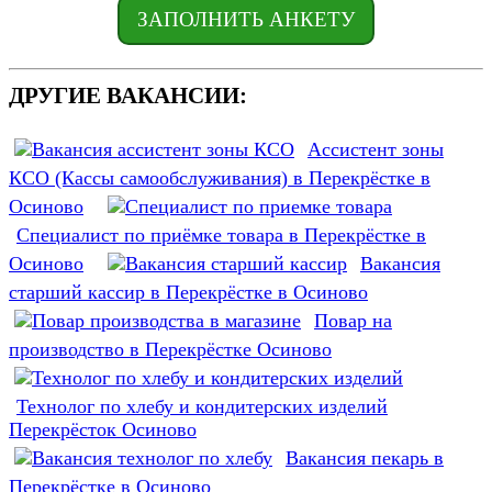
ЗАПОЛНИТЬ АНКЕТУ
ДРУГИЕ ВАКАНСИИ:
Ассистент зоны
КСО (Кассы самообслуживания) в Перекрёстке в
Осиново
Специалист по приёмке товара в Перекрёстке в
Осиново
Вакансия
старший кассир в Перекрёстке в Осиново
Повар на
производство в Перекрёстке Осиново
Технолог по хлебу и кондитерских изделий
Перекрёсток Осиново
Вакансия пекарь в
Перекрёстке в Осиново