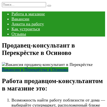
Перейти
Search
к
for:
Работа в магазине
содержанию
Вакансии
Анкета на работу
Как устроиться
Отзывы
Продавец-консультант в
Перекрёстке в Осиново
Вакансии в Перекрёстке в Осиново
Работа продавцом-консультантом
в магазине это:
Возможность найти работу поблизости от дома —
выбирайте супермаркет, расположенный ближе