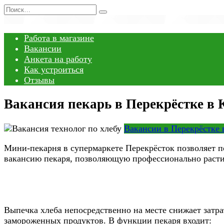
Перейти
Search
к
for:
содержанию
Работа в магазине
Вакансии
Анкета на работу
Как устроиться
Отзывы
Вакансия пекарь в Перекрёстке в 
Вакансии в Перекрёстке 
Мини-пекарня в супермаркете Перекрёсток позволяет 
вакансию пекаря, позволяющую профессионально раст
Выпечка хлеба непосредственно на месте снижает затра
замороженных продуктов. В функции пекаря входит: