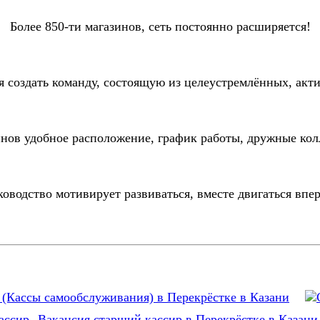
Более 850-ти магазинов, сеть постоянно расширяется!
я создать команду, состоящую из целеустремлённых, акт
инов удобное расположение, график работы, дружные кол
ководство мотивирует развиваться, вместе двигаться впер
(Кассы самообслуживания) в Перекрёстке в Казани
Вакансия старший кассир в Перекрёстке в Казани