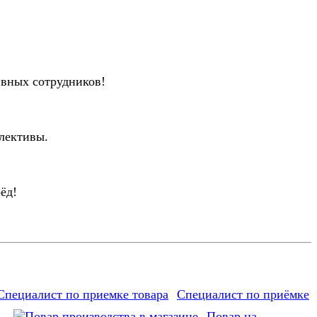
ивных сотрудников!
лективы.
ёд!
Специалист по приёмке
Повар на