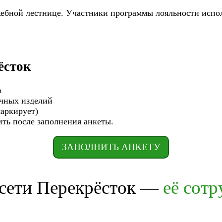
жебной лестнице. Участники программы лояльности испо
ёсток
о
очных изделий
маркирует)
нить после заполнения анкеты.
ЗАПОЛНИТЬ АНКЕТУ
 сети Перекрёсток —
её сот