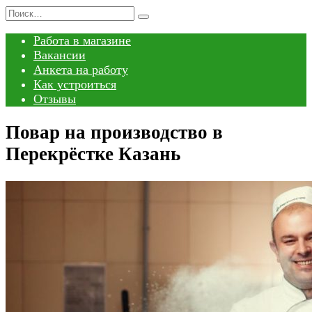
Перейти
Search
к
for:
Работа в магазине
содержанию
Вакансии
Анкета на работу
Как устроиться
Отзывы
Повар на производство в
Перекрёстке Казань