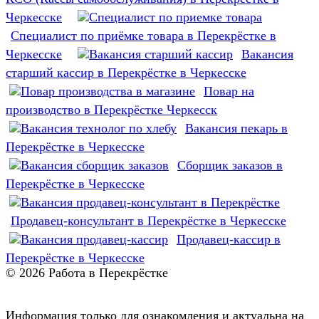
Черкесске
Специалист по приёмке товара в Перекрёстке в
Черкесске
Вакансия
старший кассир в Перекрёстке в Черкесске
Повар на
производство в Перекрёстке Черкесск
Вакансия пекарь в
Перекрёстке в Черкесске
Сборщик заказов в
Перекрёстке в Черкесске
Продавец-консультант в Перекрёстке в Черкесске
Продавец-кассир в
Перекрёстке в Черкесске
© 2026 Работа в Перекрёстке
Информация только для ознакомления и актуальна на