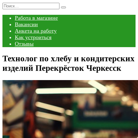
Перейти
Search
к
for:
Работа в магазине
содержанию
Вакансии
Анкета на работу
Как устроиться
Отзывы
Технолог по хлебу и кондитерских
изделий Перекрёсток Черкесск