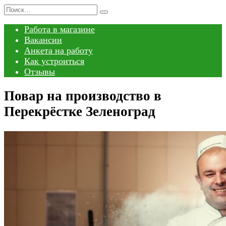
Перейти
Search
к
for:
Работа в магазине
содержанию
Вакансии
Анкета на работу
Как устроиться
Отзывы
Повар на производство в
Перекрёстке Зеленоград