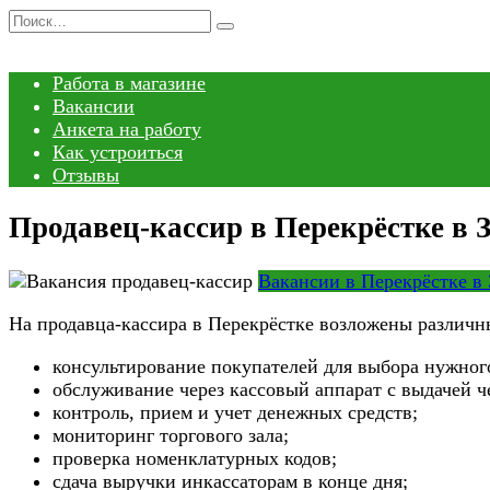
Перейти
Search
к
for:
содержанию
Работа в магазине
Вакансии
Анкета на работу
Как устроиться
Отзывы
Продавец-кассир в Перекрёстке в 
Вакансии в Перекрёстке в
На продавца-кассира в Перекрёстке возложены различн
консультирование покупателей для выбора нужного
обслуживание через кассовый аппарат с выдачей ч
контроль, прием и учет денежных средств;
мониторинг торгового зала;
проверка номенклатурных кодов;
сдача выручки инкассаторам в конце дня;