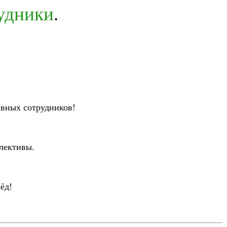
рудники
.
ивных сотрудников!
лективы.
ёд!