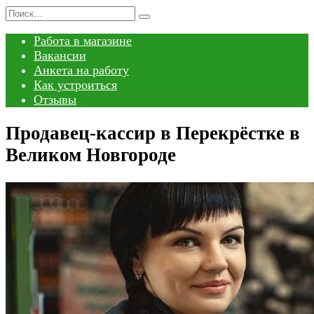
Перейти
Search
к
for:
Работа в магазине
содержанию
Вакансии
Анкета на работу
Как устроиться
Отзывы
Продавец-кассир в Перекрёстке в
Великом Новгороде