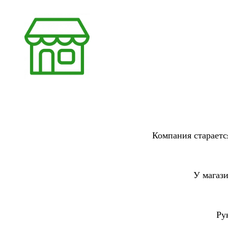
Компания стараетс
У магаз
Ру