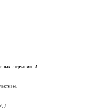
ивных сотрудников!
лективы.
ёд!