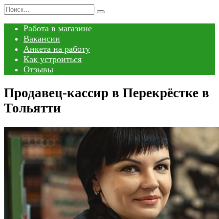
Перейти
Search
к
for:
Работа в магазине
содержанию
Вакансии
Анкета на работу
Как устроиться
Отзывы
Продавец-кассир в Перекрёстке в
Тольятти