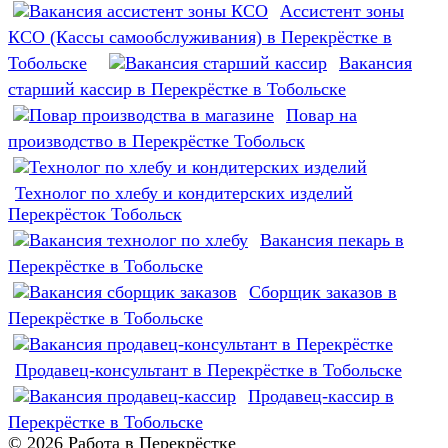
Ассистент зоны
КСО (Кассы самообслуживания) в Перекрёстке в
Тобольске
Вакансия
старший кассир в Перекрёстке в Тобольске
Повар на
производство в Перекрёстке Тобольск
Технолог по хлебу и кондитерских изделий
Перекрёсток Тобольск
Вакансия пекарь в
Перекрёстке в Тобольске
Сборщик заказов в
Перекрёстке в Тобольске
Продавец-консультант в Перекрёстке в Тобольске
Продавец-кассир в
Перекрёстке в Тобольске
© 2026 Работа в Перекрёстке