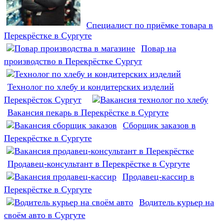
Специалист по приёмке товара в
Перекрёстке в Сургуте
Повар на
производство в Перекрёстке Сургут
Технолог по хлебу и кондитерских изделий
Перекрёсток Сургут
Вакансия пекарь в Перекрёстке в Сургуте
Сборщик заказов в
Перекрёстке в Сургуте
Продавец-консультант в Перекрёстке в Сургуте
Продавец-кассир в
Перекрёстке в Сургуте
Водитель курьер на
своём авто в Сургуте