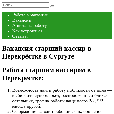
Перейти
Search
к
for:
Работа в магазине
содержанию
Вакансии
Анкета на работу
Как устроиться
Отзывы
Вакансия старший кассир в
Перекрёстке в Сургуте
Работа старшим кассиром в
Перекрёстке:
Возможность найти работу поблизости от дома —
выбирайте супермаркет, расположенный ближе
остальных, график работы чаще всего 2/2, 5/2,
иногда другой.
Оформление за один рабочий день, согласно