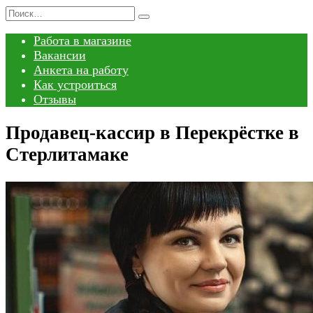
Перейти
Search
к
for:
Работа в магазине
содержанию
Вакансии
Анкета на работу
Как устроиться
Отзывы
Продавец-кассир в Перекрёстке в
Стерлитамаке