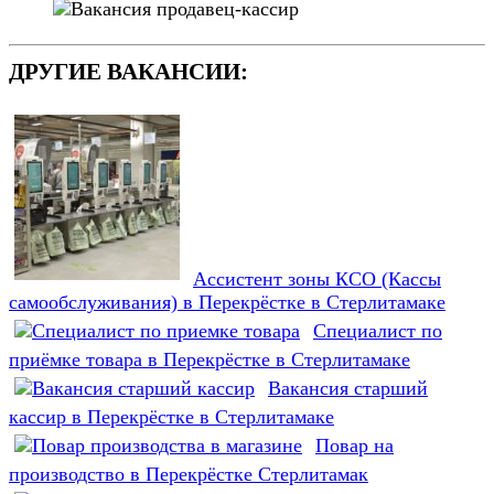
ДРУГИЕ ВАКАНСИИ:
Ассистент зоны КСО (Кассы
самообслуживания) в Перекрёстке в Стерлитамаке
Специалист по
приёмке товара в Перекрёстке в Стерлитамаке
Вакансия старший
кассир в Перекрёстке в Стерлитамаке
Повар на
производство в Перекрёстке Стерлитамак