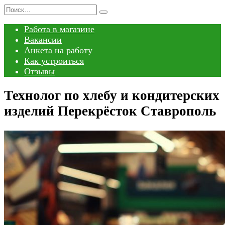
Перейти
Search
к
for:
Работа в магазине
содержанию
Вакансии
Анкета на работу
Как устроиться
Отзывы
Технолог по хлебу и кондитерских
изделий Перекрёсток Ставрополь