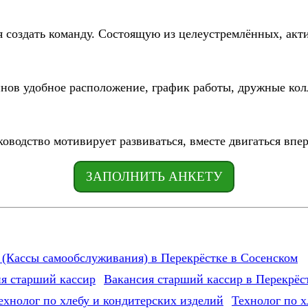
я создать команду. Состоящую из целеустремлённых, акт
инов удобное расположение, график работы, дружные кол
ководство мотивирует развиваться, вместе двигаться впер
ЗАПОЛНИТЬ АНКЕТУ
(Кассы самообслуживания) в Перекрёстке в Сосенском
Вакансия старший кассир в Перекрёс
Технолог по х