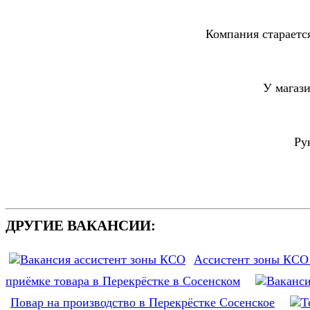
Компания стараетс
У магаз
Ру
ДРУГИЕ ВАКАНСИИ:
Ассистент зоны КСО 
приёмке товара в Перекрёстке в Сосенском
Повар на производство в Перекрёстке Сосенское