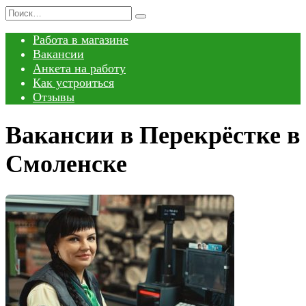
Перейти
Search
к
for:
Работа в магазине
содержанию
Вакансии
Анкета на работу
Как устроиться
Отзывы
Вакансии в Перекрёстке в
Смоленске