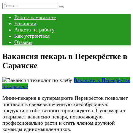
Перейти
Search
к
for:
Работа в магазине
содержанию
Вакансии
Анкета на работу
Как устроиться
Отзывы
Вакансия пекарь в Перекрёстке в
Саранске
Вакансии в Перекрёстке
в Саранске
Мини-пекарня в супермаркете Перекрёсток позволяет
поставлять свежевыпеченную хлебобулочную
продукцию собственного производства. Супермаркет
открывает вакансию пекаря, позволяющую
профессионально расти и стать членом дружной
команды единомышленников.