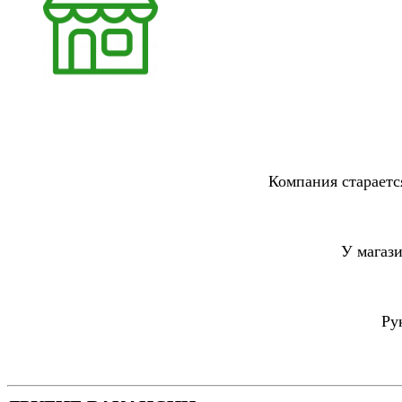
Компания стараетс
У магаз
Ру