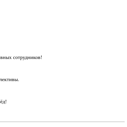
ивных сотрудников!
лективы.
ёд!