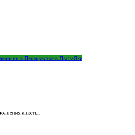
акансии в Перекрёстке в Пыть-Яхе
полнения анкеты.