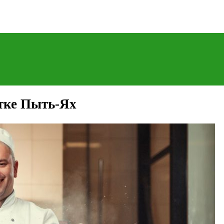
стке Пыть-Ях