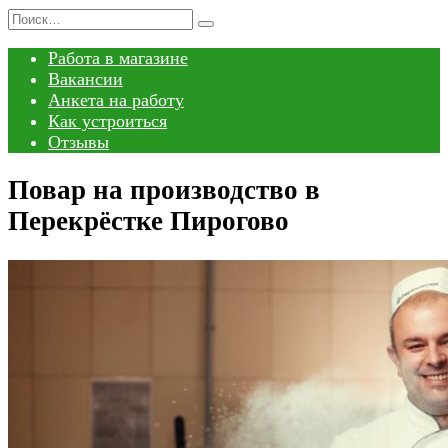
Перейти
Search
к
for:
Работа в магазине
содержанию
Вакансии
Анкета на работу
Как устроиться
Отзывы
Повар на производство в
Перекрёстке Пирогово