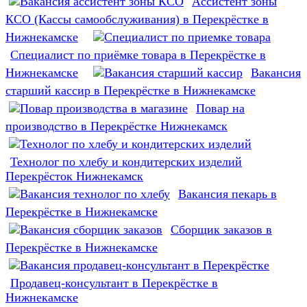
Ассистент зоны
КСО (Кассы самообслуживания) в Перекрёстке в
Нижнекамске
Специалист по приёмке товара в Перекрёстке в
Нижнекамске
Вакансия
старший кассир в Перекрёстке в Нижнекамске
Повар на
производство в Перекрёстке Нижнекамск
Технолог по хлебу и кондитерских изделий
Перекрёсток Нижнекамск
Вакансия пекарь в
Перекрёстке в Нижнекамске
Сборщик заказов в
Перекрёстке в Нижнекамске
Продавец-консультант в Перекрёстке в
Нижнекамске