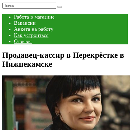
Перейти
Search
к
for:
Работа в магазине
содержанию
Вакансии
Анкета на работу
Как устроиться
Отзывы
Продавец-кассир в Перекрёстке в
Нижнекамске