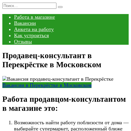
Перейти
Search
к
for:
Работа в магазине
содержанию
Вакансии
Анкета на работу
Как устроиться
Отзывы
Продавец-консультант в
Перекрёстке в Московском
Вакансии в Перекрёстке в Московском
Работа продавцом-консультантом
в магазине это:
Возможность найти работу поблизости от дома —
выбирайте супермаркет, расположенный ближе