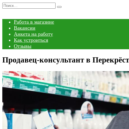
Перейти
Search
к
for:
содержанию
Работа в магазине
Вакансии
Анкета на работу
Как устроиться
Отзывы
Продавец-консультант в Перекрёст