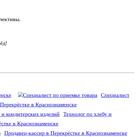
лективы.
ёд!
енске
Специалист
 Перекрёстке в Краснознаменске
Технолог по хлебу и
ёстке в Краснознаменске
Продавец-кассир в Перекрёстке в Краснознаменске