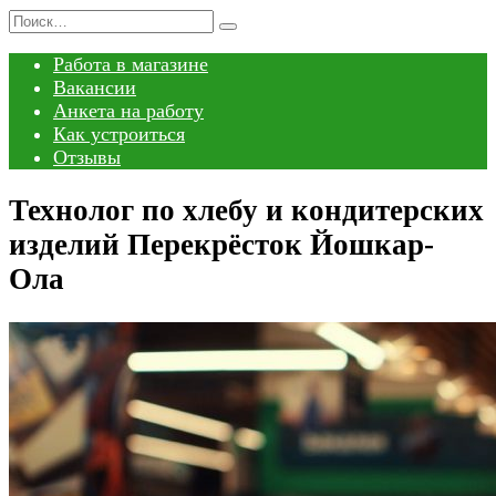
Перейти
Search
к
for:
Работа в магазине
содержанию
Вакансии
Анкета на работу
Как устроиться
Отзывы
Технолог по хлебу и кондитерских
изделий Перекрёсток Йошкар-
Ола