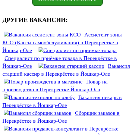
ДРУГИЕ ВАКАНСИИ:
Ассистент зоны
КСО (Кассы самообслуживания) в Перекрёстке в
Йошкар-Оле
Специалист по приёмке товара в Перекрёстке в
Йошкар-Оле
Вакансия
старший кассир в Перекрёстке в Йошкар-Оле
Повар на
производство в Перекрёстке Йошкар-Ола
Вакансия пекарь в
Перекрёстке в Йошкар-Оле
Сборщик заказов в
Перекрёстке в Йошкар-Оле