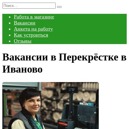
Перейти
Search
к
for:
Работа в магазине
содержанию
Вакансии
Анкета на работу
Как устроиться
Отзывы
Вакансии в Перекрёстке в
Иваново