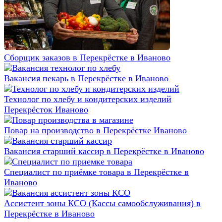
Сборщик заказов в Перекрёстке в Иваново
Вакансия пекарь в Перекрёстке в Иваново
Технолог по хлебу и кондитерских изделий
Перекрёсток Иваново
Повар на производство в Перекрёстке Иваново
Вакансия старший кассир в Перекрёстке в Иваново
Специалист по приёмке товара в Перекрёстке в
Иваново
Ассистент зоны КСО (Кассы самообслуживания) в
Перекрёстке в Иваново