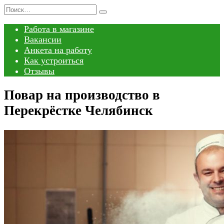
Перейти
Search
к
for:
Работа в магазине
содержанию
Вакансии
Анкета на работу
Как устроиться
Отзывы
Повар на производство в
Перекрёстке Челябинск