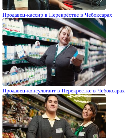
Продавец-кассир в Перекрёстке в Чебоксарах
Продавец-консультант в Перекрёстке в Чебоксарах