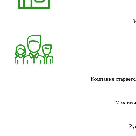
У
Компания стараетс
У магаз
Ру