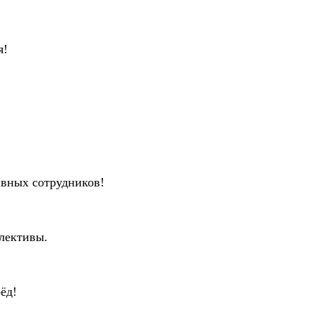
я!
ивных сотрудников!
лективы.
ёд!