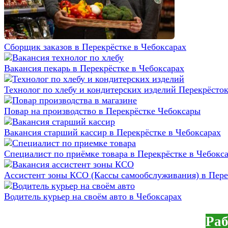
Сборщик заказов в Перекрёстке в Чебоксарах
Вакансия пекарь в Перекрёстке в Чебоксарах
Технолог по хлебу и кондитерских изделий Перекрёсто
Повар на производство в Перекрёстке Чебоксары
Вакансия старший кассир в Перекрёстке в Чебоксарах
Специалист по приёмке товара в Перекрёстке в Чебокс
Ассистент зоны КСО (Кассы самообслуживания) в Пере
Водитель курьер на своём авто в Чебоксарах
Раб