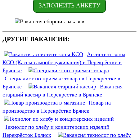
ЗАПОЛНИТЬ АНКЕТУ
ДРУГИЕ ВАКАНСИИ:
Ассистент зоны
КСО (Кассы самообслуживания) в Перекрёстке в
Брянске
Специалист по приёмке товара в Перекрёстке в
Брянске
Вакансия
старший кассир в Перекрёстке в Брянске
Повар на
производство в Перекрёстке Брянск
Технолог по хлебу и кондитерских изделий
Перекрёсток Брянск