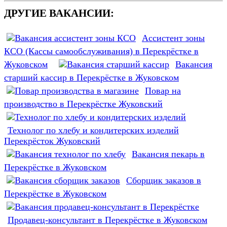
ДРУГИЕ ВАКАНСИИ:
Ассистент зоны
КСО (Кассы самообслуживания) в Перекрёстке в
Жуковском
Вакансия
старший кассир в Перекрёстке в Жуковском
Повар на
производство в Перекрёстке Жуковский
Технолог по хлебу и кондитерских изделий
Перекрёсток Жуковский
Вакансия пекарь в
Перекрёстке в Жуковском
Сборщик заказов в
Перекрёстке в Жуковском
Продавец-консультант в Перекрёстке в Жуковском